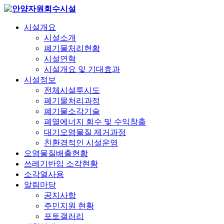
시설개요
시설소개
폐기물처리현황
시설연혁
시설개요 및 기대효과
시설정보
전체시설투시도
폐기물처리과정
폐기물소각기술
폐열에너지 회수 및 수익창출
대기오염물질 제거과정
친환경적인 시설운영
오염물질배출현황
쓰레기반입 소각현황
소각열사용
알림마당
공지사항
주민지원 현황
포토갤러리